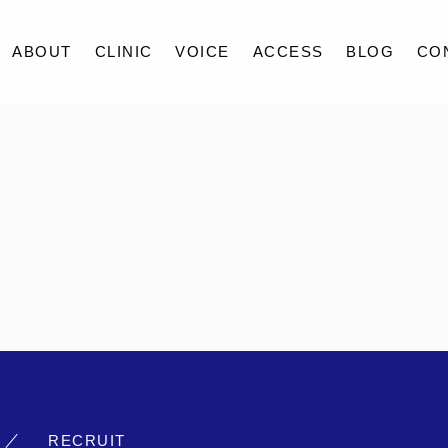
ABOUT
CLINIC
VOICE
ACCESS
BLOG
CO
ABOUT
CLINIC
VOICE
ACCESS
BLOG
CONTACT
RECRUIT
RECRUIT