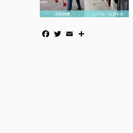
F
T
E
共
a
wi
m
有
c
tt
ail
e
er
b
o
o
k