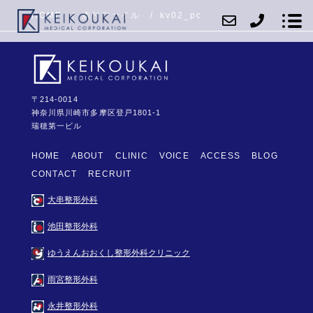
HOME
添付ファイル
kv02_pc
〒214-0014
ABOUT
神奈川県川崎市多摩区登戸1801-1
瑞穂第一ビル
CLINIC
HOME
ABOUT
CLINIC
VOICE
ACCESS
BLOG
VOICE
CONTACT
RECRUIT
ACCESS
大串整形外科
BLOG
池田整形外科
CONTACT
ゆうえんおおくし整形外科クリニック
RECRUIT
雨宮整形外科
永井整形外科