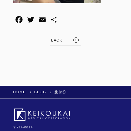
F
T
E
共
a
wi
m
有
c
tt
ail
BACK
e
er
b
o
o
k
HOME
BLOG
受付②
〒214-0014