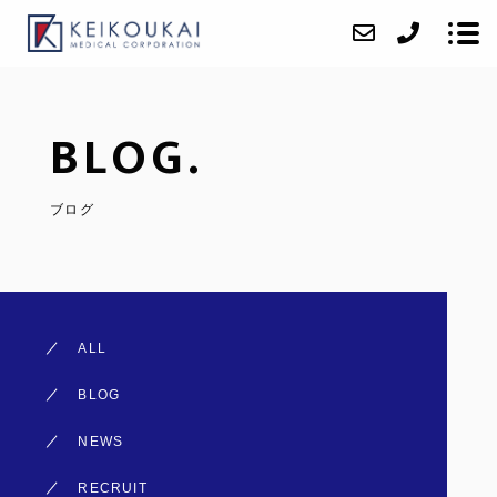
BLOG.
ABOUT
CLINIC
ブログ
VOICE
ACCESS
BLOG
ALL
CONTACT
BLOG
RECRUIT
NEWS
RECRUIT