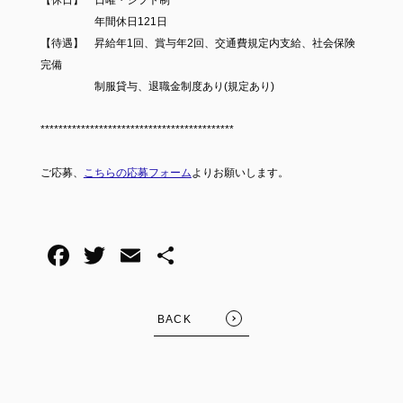
【休日】 日曜・シフト制
年間休日121日
【待遇】 昇給年1回、賞与年2回、交通費規定内支給、社会保険
完備
制服貸与、退職金制度あり(規定あり)
*******************************************
ご応募、
こちらの応募フォーム
よりお願いします。
F
T
E
共
a
wi
m
有
c
tt
ail
BACK
e
er
b
o