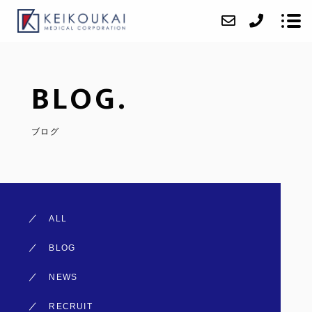
BLOG.
ABOUT
CLINIC
ブログ
VOICE
ACCESS
BLOG
ALL
CONTACT
BLOG
RECRUIT
NEWS
RECRUIT