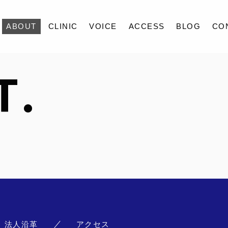
ABOUT
CLINIC
VOICE
ACCESS
BLOG
CO
T.
ABOUT
CLINIC
VOICE
ACCESS
BLOG
CONTACT
RECRUIT
法人沿革
アクセス