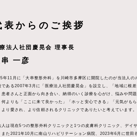
代表からのご挨拶
療法人社団慶晃会 理事長
大串 一彦
005年11月に「大串整形外科」を川崎市多摩区に開院したのが当法人の
後である2007年3月に「医療法人社団慶晃会」を設立し、「地域に根
。患者さんと正面から向き合い、納得のいく診療を心がけ、悩みや問
。何よりも「ここに来て良かった」「ホッと安心できる」「元気がも
。より愛され、より信頼されるクリニックでありたいと考えています
法人は現在5つの整形外科クリニックと1つの皮膚科クリニック、デイ
、また2021年10月に南山リハビリテーション病院、2023年6月に