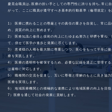
慶晃会職員は､医療の担い手としての専門性に誇りを持ち､常に
がって、ここに職員が遵守すべき基本的行動基準（倫理規定）を
1） 医療に携わることの尊厳とその責任の重さを自覚し、常に
め、資質の向上に努めます。
2） 医療知識の修得と技術の向上にたゆまぬ努力と研鑽を重ね
て、併せて医学の進歩と発展に尽くします。
3） 患者様の人権を最大限に尊重しつつ、良心をもって平等に
療を実践します。
4） 医療の透明性を確保するため、必要な記録を適正に管理す
は厳格に対応します。
5） 職種間の交流を促進し、互いに尊敬と理解のもとに良き協
医療を実現します。
6） 地域医療機関との積極的な連携により地域医療の向上を目
7）医療を通じて社会の発展に貢献します。