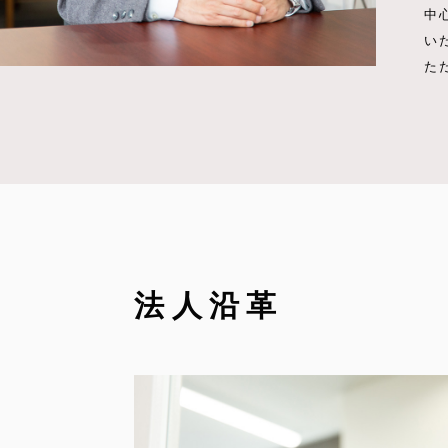
中
い
た
法人沿革