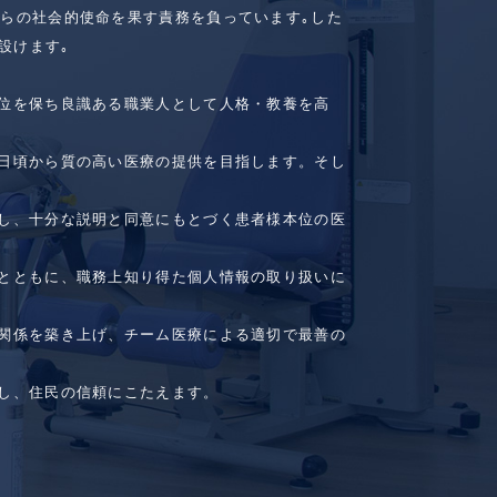
自らの社会的使命を果す責務を負っています｡した
設けます｡
品位を保ち良識ある職業人として人格・教養を高
、日頃から質の高い医療の提供を目指します。そし
接し、十分な説明と同意にもとづく患者様本位の医
るとともに、職務上知り得た個人情報の取り扱いに
力関係を築き上げ、チーム医療による適切で最善の
指し、住民の信頼にこたえます。