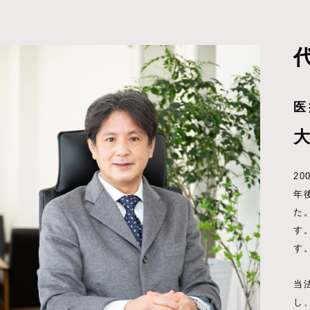
医
2
年
た
す
す
当
し