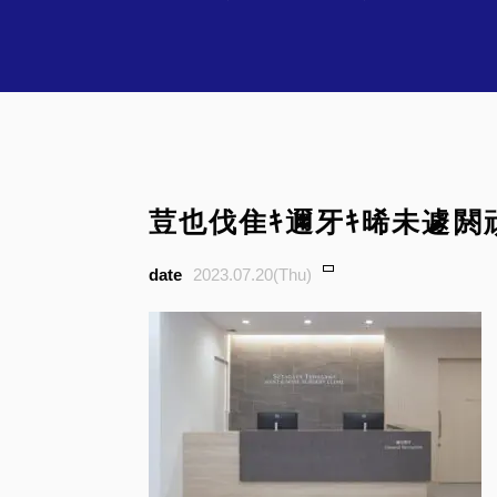
荳也伐隹ｷ邇牙ｷ晞未遽閼
2023.07.20(Thu)