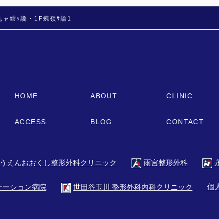
九ャ繧ｯ讒・1F蜿嶺ｻ論1
HOME
ABOUT
CLINIC
ACCESS
BLOG
CONTACT
うえんおおくし整形外科クリニック
雨宮整形外科
個
テーション病院
世田谷玉川 整形外科内科クリニック