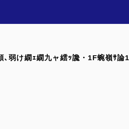
頑､弱け繝ｪ繝九ャ繧ｯ讒・1F蜿嶺ｻ論