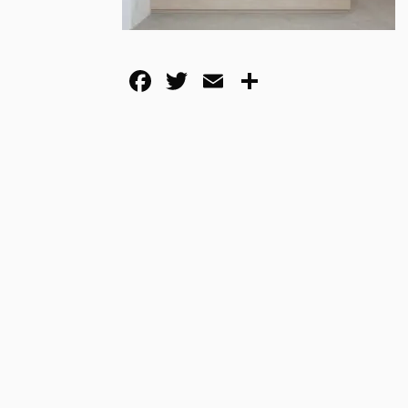
F
T
E
共
a
wi
m
有
c
tt
ail
e
er
b
o
o
k