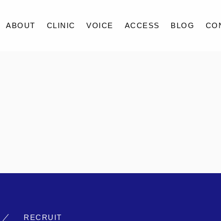
ABOUT
CLINIC
VOICE
ACCESS
BLOG
CO
ABOUT
CLINIC
VOICE
ACCESS
BLOG
CONTACT
RECRUIT
RECRUIT