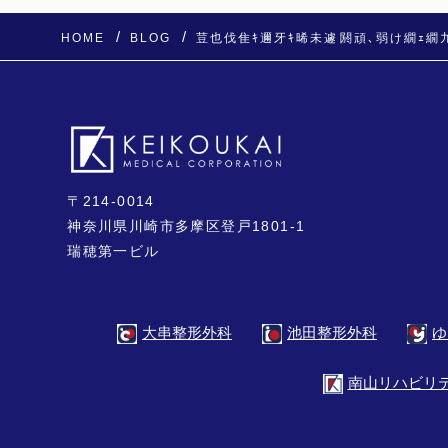
HOME
BLOG
荳也伐隹ｷ邇牙ｷ晞未遽閼頑､弱け繝ｪ繝
〒214-0014
神奈川県川崎市多摩区登戸1801-1
瑞穂第一ビル
ゆ
大串整形外科
池田整形外科
南山リハビリ