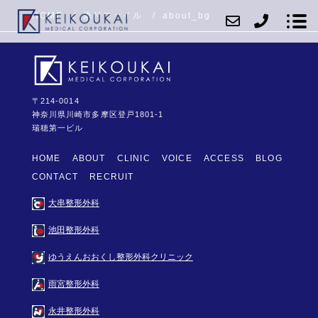
HOME
添付ファイル
about_bg
〒214-0014
ABOUT
神奈川県川崎市多摩区登戸1801-1
瑞穂第一ビル
CLINIC
HOME
ABOUT
CLINIC
VOICE
ACCESS
BLOG
VOICE
CONTACT
RECRUIT
ACCESS
大串整形外科
BLOG
池田整形外科
CONTACT
ゆうえんおおくし整形外科クリニック
RECRUIT
雨宮整形外科
永井整形外科