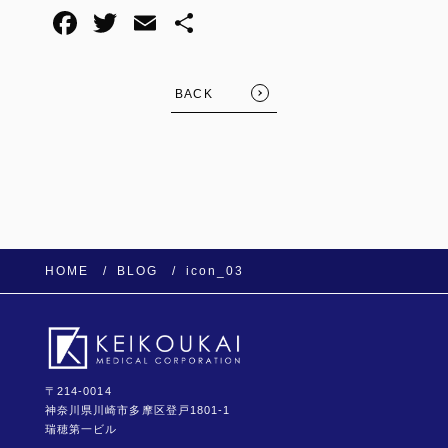
F
T
E
共
a
wi
m
有
c
tt
ail
BACK
e
er
b
o
o
k
HOME
BLOG
icon_03
〒214-0014
神奈川県川崎市多摩区登戸1801-1
瑞穂第一ビル