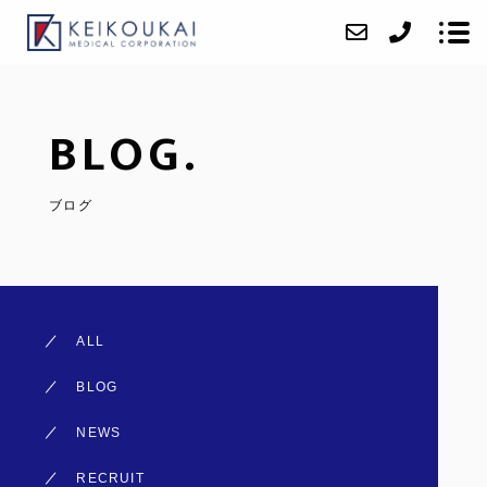
BLOG.
ABOUT
CLINIC
ブログ
VOICE
ACCESS
BLOG
ALL
CONTACT
BLOG
RECRUIT
NEWS
RECRUIT