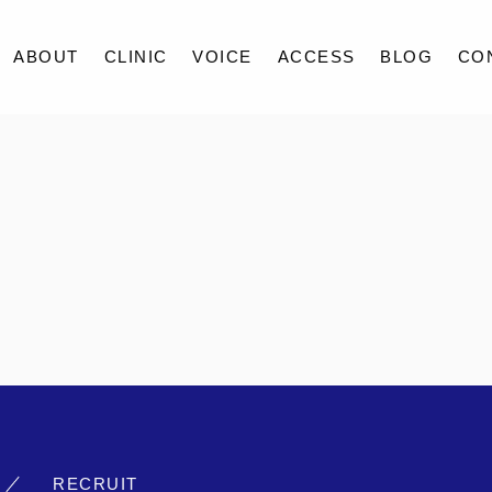
ABOUT
CLINIC
VOICE
ACCESS
BLOG
CO
ABOUT
CLINIC
VOICE
ACCESS
BLOG
CONTACT
RECRUIT
RECRUIT