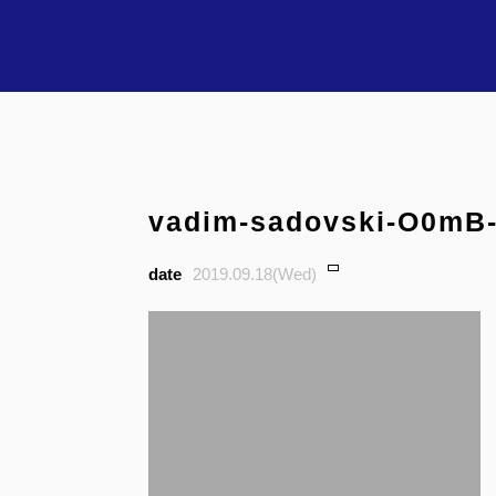
vadim-sadovski-O0mB
2019.09.18(Wed)