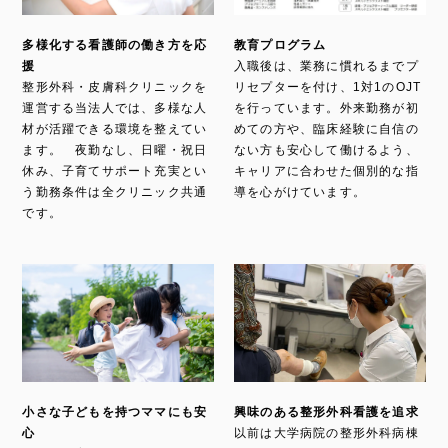
多様化する看護師の働き方を応
教育プログラム
援
入職後は、業務に慣れるまでプ
整形外科・皮膚科クリニックを
リセプターを付け、1対1のOJT
運営する当法人では、多様な人
を行っています。外来勤務が初
材が活躍できる環境を整えてい
めての方や、臨床経験に自信の
ます。 夜勤なし、日曜・祝日
ない方も安心して働けるよう、
休み、子育てサポート充実とい
キャリアに合わせた個別的な指
う勤務条件は全クリニック共通
導を心がけています。
です。
小さな子どもを持つママにも安
興味のある整形外科看護を追求
心
以前は大学病院の整形外科病棟