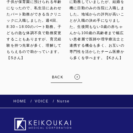
子供が保育園に預けられる年齢
に勤務していましたが、結婚を
になったので、私生活にあわせ
機に日勤のみの当院に入職しま
たパート勤務ができる当クリニ
した。地域からの評判が高いこ
ックに入職しました。週4回、
とが入職の決め手になりまし
8:30～18:00のパート勤務。子
た。生後間もない0歳の赤ちゃ
どもの急な体調不良で勤務変更
んから100歳の高齢者まで幅広
することもありますが、育児経
い患者層で医師や理学療法士と
験を持つ先輩が多く、理解して
連携する機会も多く、お互いの
もらえるので助かっています。
専門性を活かしたチーム医療か
【Sさん】
ら多くを学べます。【Kさん】
BACK
HOME
VOICE
Nurse